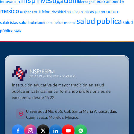
investigacion
medio ambiente
innovacion
liderazgo
mexico
prevencion
nutricion
politicas publicas
mujeres
obesidad
salud publica
salud
salud
salubristas
salud mental
salud ambiental
pública
vida
Institución educativa de mayor tradición en salud
pública en Latinoamérica, formando profesionales de
excelencia desde 1922.
Universidad No. 655, Col. Santa María Ahuacatitlán,
Cuernavaca, Morelos, México.