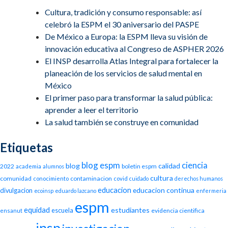
Cultura, tradición y consumo responsable: así
celebró la ESPM el 30 aniversario del PASPE
De México a Europa: la ESPM lleva su visión de
innovación educativa al Congreso de ASPHER 2026
El INSP desarrolla Atlas Integral para fortalecer la
planeación de los servicios de salud mental en
México
El primer paso para transformar la salud pública:
aprender a leer el territorio
La salud también se construye en comunidad
Etiquetas
blog espm
ciencia
blog
calidad
2022
boletin espm
academia
alumnos
cultura
comunidad
contaminacion
conocimiento
covid
cuidado
derechos humanos
educacion
educacion continua
divulgacion
ecoinsp
eduardo lazcano
enfermeria
espm
equidad
estudiantes
escuela
evidencia cientifica
ensanut
insp