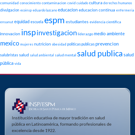
cultura
comunidad
contaminacion
conocimiento
covid
cuidado
derechos humanos
educacion
educacion continua
divulgacion
ecoinsp
eduardo lazcano
enfermeria
espm
equidad
estudiantes
escuela
evidencia cientifica
ensanut
insp
investigacion
medio ambiente
innovacion
liderazgo
mexico
prevencion
nutricion
politicas publicas
mujeres
obesidad
salud publica
salud
salud
salubristas
salud mental
salud ambiental
pública
vida
Institución educativa de mayor tradición en salud
pública en Latinoamérica, formando profesionales de
excelencia desde 1922.