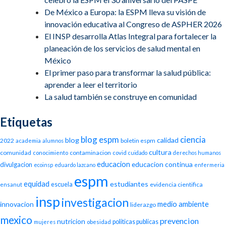
De México a Europa: la ESPM lleva su visión de
innovación educativa al Congreso de ASPHER 2026
El INSP desarrolla Atlas Integral para fortalecer la
planeación de los servicios de salud mental en
México
El primer paso para transformar la salud pública:
aprender a leer el territorio
La salud también se construye en comunidad
Etiquetas
blog espm
ciencia
blog
calidad
2022
boletin espm
academia
alumnos
cultura
comunidad
contaminacion
conocimiento
covid
cuidado
derechos humanos
educacion
educacion continua
divulgacion
ecoinsp
eduardo lazcano
enfermeria
espm
equidad
estudiantes
escuela
evidencia cientifica
ensanut
insp
investigacion
medio ambiente
innovacion
liderazgo
mexico
prevencion
nutricion
politicas publicas
mujeres
obesidad