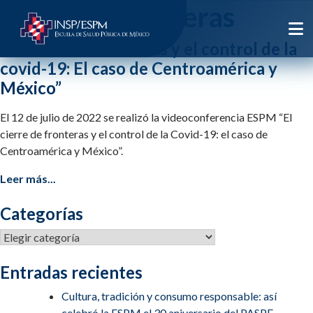
Etiqueta:
fronteras
“El cierre de fronteras y el control de la
covid-19: El caso de Centroamérica y
México”
El 12 de julio de 2022 se realizó la videoconferencia ESPM “El
cierre de fronteras y el control de la Covid-19: el caso de
Centroamérica y México”.
Leer más...
Categorías
Categorías
Entradas recientes
Cultura, tradición y consumo responsable: así
celebró la ESPM el 30 aniversario del PASPE