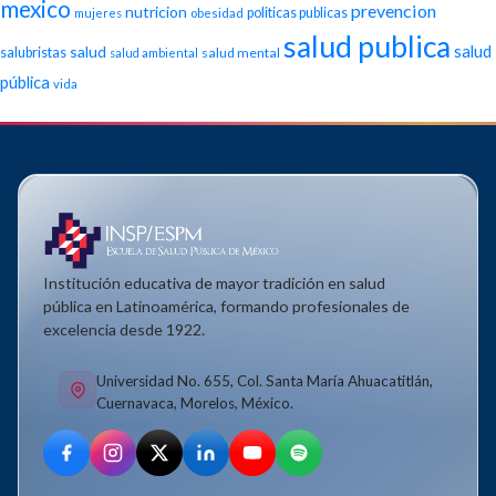
mexico
prevencion
nutricion
politicas publicas
mujeres
obesidad
salud publica
salud
salud
salubristas
salud mental
salud ambiental
pública
vida
Institución educativa de mayor tradición en salud
pública en Latinoamérica, formando profesionales de
excelencia desde 1922.
Universidad No. 655, Col. Santa María Ahuacatitlán,
Cuernavaca, Morelos, México.