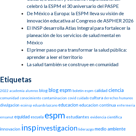
celebró la ESPM el 30 aniversario del PASPE
De México a Europa: la ESPM lleva su visión de
innovación educativa al Congreso de ASPHER 2026
El INSP desarrolla Atlas Integral para fortalecer la
planeación de los servicios de salud mental en
México
El primer paso para transformar la salud pública:
aprender a leer el territorio
La salud también se construye en comunidad
Etiquetas
blog espm
ciencia
blog
calidad
2022
boletin espm
academia
alumnos
cultura
comunidad
contaminacion
conocimiento
covid
cuidado
derechos humanos
educacion
educacion continua
divulgacion
ecoinsp
eduardo lazcano
enfermeria
espm
equidad
estudiantes
escuela
evidencia cientifica
ensanut
insp
investigacion
medio ambiente
innovacion
liderazgo