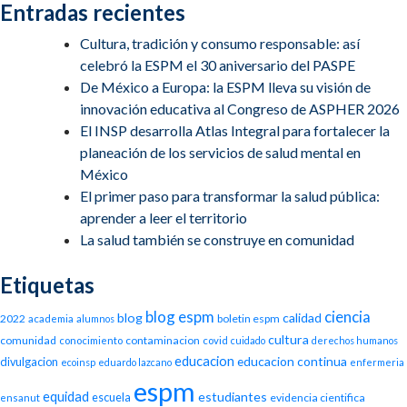
Entradas recientes
Cultura, tradición y consumo responsable: así
celebró la ESPM el 30 aniversario del PASPE
De México a Europa: la ESPM lleva su visión de
innovación educativa al Congreso de ASPHER 2026
El INSP desarrolla Atlas Integral para fortalecer la
planeación de los servicios de salud mental en
México
El primer paso para transformar la salud pública:
aprender a leer el territorio
La salud también se construye en comunidad
Etiquetas
blog espm
ciencia
blog
calidad
2022
boletin espm
academia
alumnos
cultura
comunidad
contaminacion
conocimiento
covid
cuidado
derechos humanos
educacion
educacion continua
divulgacion
ecoinsp
eduardo lazcano
enfermeria
espm
equidad
estudiantes
escuela
evidencia cientifica
ensanut