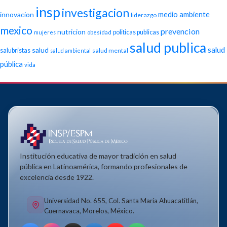
insp
investigacion
medio ambiente
innovacion
liderazgo
mexico
prevencion
nutricion
politicas publicas
mujeres
obesidad
salud publica
salud
salud
salubristas
salud mental
salud ambiental
pública
vida
Institución educativa de mayor tradición en salud
pública en Latinoamérica, formando profesionales de
excelencia desde 1922.
Universidad No. 655, Col. Santa María Ahuacatitlán,
Cuernavaca, Morelos, México.