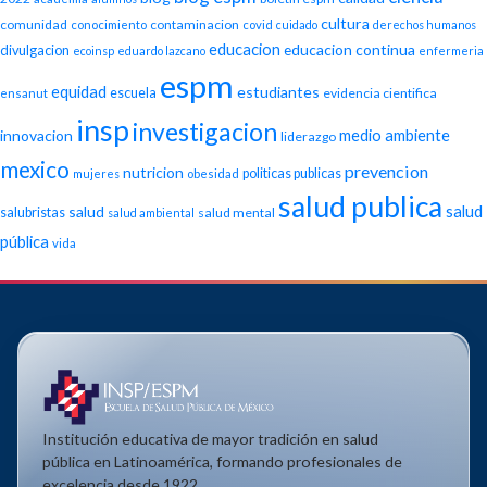
cultura
comunidad
contaminacion
conocimiento
covid
cuidado
derechos humanos
educacion
educacion continua
divulgacion
ecoinsp
eduardo lazcano
enfermeria
espm
equidad
estudiantes
escuela
evidencia cientifica
ensanut
insp
investigacion
medio ambiente
innovacion
liderazgo
mexico
prevencion
nutricion
politicas publicas
mujeres
obesidad
salud publica
salud
salud
salubristas
salud mental
salud ambiental
pública
vida
Institución educativa de mayor tradición en salud
pública en Latinoamérica, formando profesionales de
excelencia desde 1922.