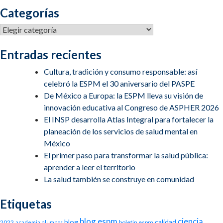
Categorías
Categorías
Entradas recientes
Cultura, tradición y consumo responsable: así
celebró la ESPM el 30 aniversario del PASPE
De México a Europa: la ESPM lleva su visión de
innovación educativa al Congreso de ASPHER 2026
El INSP desarrolla Atlas Integral para fortalecer la
planeación de los servicios de salud mental en
México
El primer paso para transformar la salud pública:
aprender a leer el territorio
La salud también se construye en comunidad
Etiquetas
blog espm
ciencia
blog
calidad
2022
boletin espm
academia
alumnos