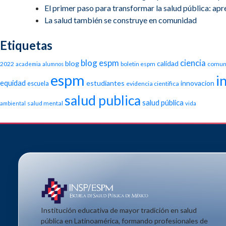
El primer paso para transformar la salud pública: apren
La salud también se construye en comunidad
Etiquetas
blog espm
ciencia
blog
calidad
2022
boletin espm
comun
academia
alumnos
espm
i
equidad
estudiantes
innovacion
escuela
evidencia cientifica
salud publica
salud pública
salud mental
ambiental
vida
Institución educativa de mayor tradición en salud
pública en Latinoamérica, formando profesionales de