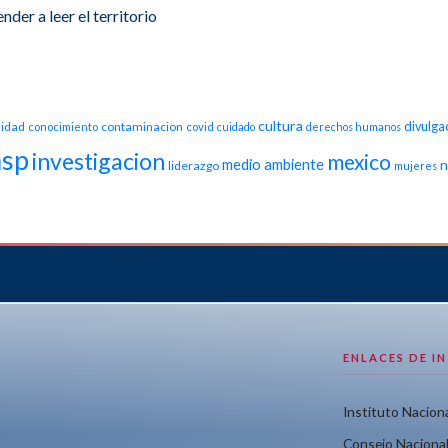
der a leer el territorio
cultura
idad
contaminacion
divulga
conocimiento
covid
cuidado
derechos humanos
nsp
investigacion
mexico
medio ambiente
n
liderazgo
mujeres
ENLACES DE I
Instituto Naciona
Consejo Nacional