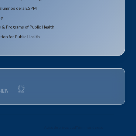
xalumnos de la ESPM
ty
s & Programs of Public Health
tion for Public Health
Aviso de privacidad
Términos de uso