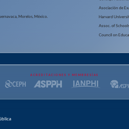
Asociación de E
Cuernavaca, Morelos, México.
Harvard Universi
Assoc. of School
Council on Educa
ACREDITACIONES Y MEMBRESÍAS
ública