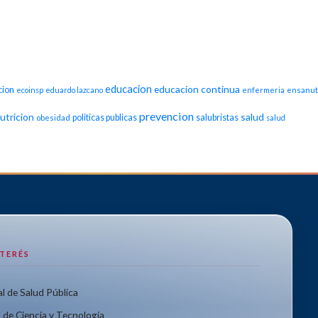
educacion
educacion continua
cion
ecoinsp
eduardo lazcano
enfermeria
ensanut
prevencion
utricion
salud
politicas publicas
salubristas
obesidad
salud
NTERÉS
l de Salud Pública
 de Ciencia y Tecnología