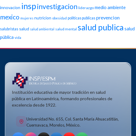
insp
investigacion
medio ambiente
innovacion
liderazgo
mexico
prevencion
nutricion
politicas publicas
mujeres
obesidad
salud publica
salud
salud
salubristas
salud mental
salud ambiental
pública
vida
Institución educativa de mayor tradición en salud
pública en Latinoamérica, formando profesionales de
excelencia desde 1922.
Universidad No. 655, Col. Santa María Ahuacatitlán,
Cuernavaca, Morelos, México.