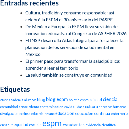
Entradas recientes
Cultura, tradición y consumo responsable: así
celebró la ESPM el 30 aniversario del PASPE
De México a Europa: la ESPM lleva su visión de
innovación educativa al Congreso de ASPHER 2026
El INSP desarrolla Atlas Integral para fortalecer la
planeación de los servicios de salud mental en
México
El primer paso para transformar la salud pública:
aprender a leer el territorio
La salud también se construye en comunidad
Etiquetas
blog espm
ciencia
blog
calidad
2022
boletin espm
academia
alumnos
cultura
comunidad
contaminacion
conocimiento
covid
cuidado
derechos humanos
educacion
educacion continua
divulgacion
ecoinsp
eduardo lazcano
enfermeria
espm
equidad
estudiantes
escuela
evidencia cientifica
ensanut