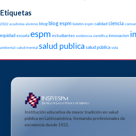
Etiquetas
blog espm
ciencia
blog
calidad
2022
boletin espm
comun
academia
alumnos
espm
i
equidad
estudiantes
innovacion
escuela
evidencia cientifica
salud publica
salud pública
salud mental
ambiental
vida
Institución educativa de mayor tradición en salud
pública en Latinoamérica, formando profesionales de
excelencia desde 1922.