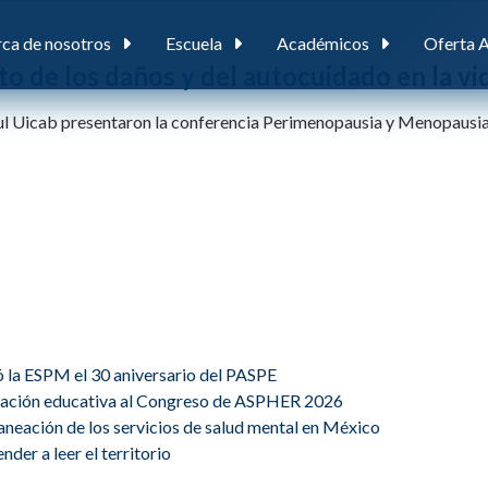
ca de nosotros
Escuela
Académicos
Oferta 
 de los daños y del autocuidado en la vid
upul Uicab presentaron la conferencia Perimenopausia y Menopausia
ó la ESPM el 30 aniversario del PASPE
ovación educativa al Congreso de ASPHER 2026
planeación de los servicios de salud mental en México
der a leer el territorio