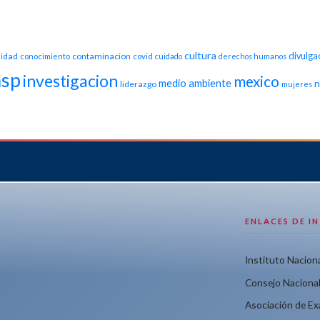
cultura
idad
contaminacion
divulga
conocimiento
covid
cuidado
derechos humanos
nsp
investigacion
mexico
medio ambiente
n
liderazgo
mujeres
ENLACES DE I
Instituto Naciona
Consejo Nacional
Asociación de E