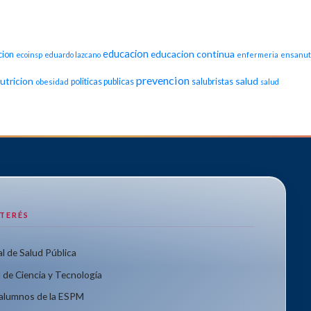
educacion
educacion continua
cion
ecoinsp
eduardo lazcano
enfermeria
ensanut
prevencion
utricion
salud
politicas publicas
salubristas
obesidad
salud
NTERÉS
l de Salud Pública
 de Ciencia y Tecnología
xalumnos de la ESPM