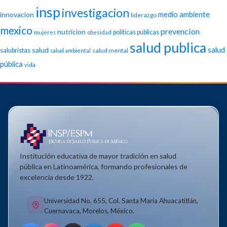
insp
investigacion
medio ambiente
innovacion
liderazgo
mexico
prevencion
nutricion
politicas publicas
mujeres
obesidad
salud publica
salud
salud
salubristas
salud mental
salud ambiental
pública
vida
Institución educativa de mayor tradición en salud
pública en Latinoamérica, formando profesionales de
excelencia desde 1922.
Universidad No. 655, Col. Santa María Ahuacatitlán,
Cuernavaca, Morelos, México.