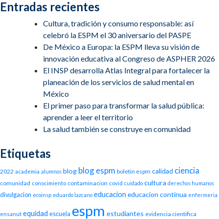
Entradas recientes
Cultura, tradición y consumo responsable: así
celebró la ESPM el 30 aniversario del PASPE
De México a Europa: la ESPM lleva su visión de
innovación educativa al Congreso de ASPHER 2026
El INSP desarrolla Atlas Integral para fortalecer la
planeación de los servicios de salud mental en
México
El primer paso para transformar la salud pública:
aprender a leer el territorio
La salud también se construye en comunidad
Etiquetas
blog espm
ciencia
blog
calidad
2022
boletin espm
academia
alumnos
cultura
comunidad
contaminacion
conocimiento
covid
cuidado
derechos humanos
educacion
educacion continua
divulgacion
ecoinsp
eduardo lazcano
enfermeria
espm
equidad
estudiantes
escuela
evidencia cientifica
ensanut