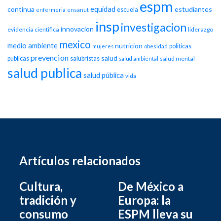
espm
equidad
continua
estudiantes
escuela
enfermeria
ensanut
insp
investigacion
innovacion
evidencia cientifica
liderazgo
mexico
medio ambiente
nutricion
politicas
mujeres
obesidad
prevencion
salud
publicas
salubristas
salud mental
salud ambiental
salud publica
salud pública
vida
Artículos relacionados
Cultura,
De México a
tradición y
Europa: la
consumo
ESPM lleva su