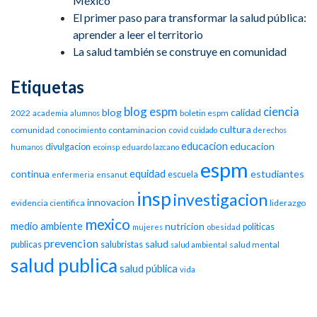
México
El primer paso para transformar la salud pública:
aprender a leer el territorio
La salud también se construye en comunidad
Etiquetas
blog espm
ciencia
blog
calidad
2022
boletin espm
academia
alumnos
cultura
comunidad
contaminacion
conocimiento
covid
cuidado
derechos
educacion
educacion
divulgacion
humanos
ecoinsp
eduardo lazcano
espm
equidad
continua
estudiantes
escuela
enfermeria
ensanut
insp
investigacion
innovacion
evidencia cientifica
liderazgo
mexico
medio ambiente
nutricion
politicas
mujeres
obesidad
prevencion
salud
publicas
salubristas
salud mental
salud ambiental
salud publica
salud pública
vida