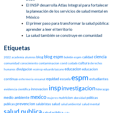
El INSP desarrolla Atlas Integral para fortalecer
la planeación de los servicios de salud mental en
México
El primer paso para transformar la salud pública:
aprender a leer el territorio
La salud también se construye en comunidad
Etiquetas
blog espm
ciencia
blog
calidad
2022
boletin espm
academia
alumnos
cultura
comunidad
contaminacion
conocimiento
covid
cuidado
derechos
educacion
educacion
divulgacion
humanos
ecoinsp
eduardo lazcano
espm
equidad
continua
estudiantes
escuela
enfermeria
ensanut
insp
investigacion
innovacion
evidencia cientifica
liderazgo
mexico
medio ambiente
nutricion
politicas
mujeres
obesidad
prevencion
salud
publicas
salubristas
salud mental
salud ambiental
salud publica
salud pública
vida