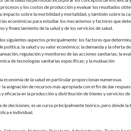
los procesos y los costos de producción y evaluar los resultados obt
u impacto sobre la morbilidad y mortalidad, y también sobre la ca
teorías económicas para estudiar los mecanismos y factores que det
o y financiamiento de la salud y de los servicios de salud.
 los siguientes aspectos principalmente: los factores que determin
de política; la salud y su valor económico; la demanda y la oferta de
planeación, regulación y monitoreo de las acciones sanitarias; la ev
ómica de tecnologías sanitarias específicas; y la evaluación
 la economía de la salud en particular proporcionan numerosas
 la asignación de recursos más apropiada con el fin de dar respues
y eficacia en la producción y distribución de bienes y servicios de 
 de decisiones; es un curso principalmente teórico, pero dónde la 
ica e individual.
a, Enfermería, Nutrición, Psicología, Administración, Trabajo Socia