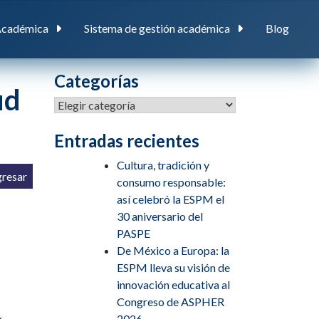
Académica
Sistema de gestión académica
Blog
Categorías
ud
Categorías
Entradas recientes
Cultura, tradición y
gresar
consumo responsable:
así celebró la ESPM el
30 aniversario del
PASPE
De México a Europa: la
ESPM lleva su visión de
innovación educativa al
Congreso de ASPHER
y
2026