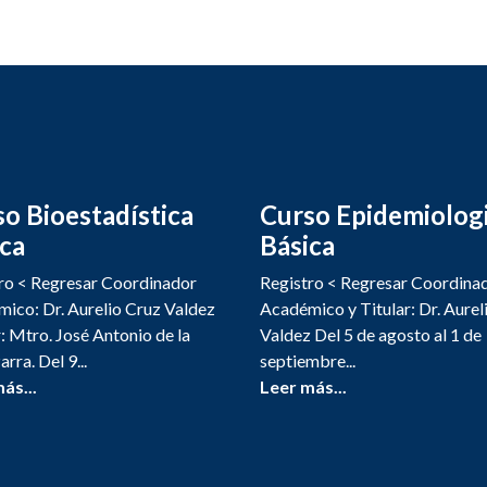
o Bioestadística
Curso Epidemiolog
ca
Básica
ro < Regresar Coordinador
Registro < Regresar Coordina
ico: Dr. Aurelio Cruz Valdez
Académico y Titular: Dr. Aurel
r: Mtro. José Antonio de la
Valdez Del 5 de agosto al 1 de
rra. Del 9...
septiembre...
ás...
Leer más...