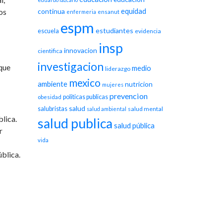
equidad
os
continua
enfermeria
ensanut
espm
estudiantes
escuela
evidencia
insp
innovacion
cientifica
investigacion
 que
medio
liderazgo
mexico
ambiente
nutricion
mujeres
prevencion
politicas publicas
obesidad
salud
salubristas
salud mental
salud ambiental
blica.
salud publica
salud pública
r
vida
ública.