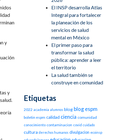
enidos
El INSP desarrolla Atlas
lidad
Integral para fortalecer
erminan
la planeación de los
servicios de salud
mental en México
an y
El primer paso para
transformar la salud
aluación
pública: aprender a leer
el territorio
La salud también se
construye en comunidad
tas y
Etiquetas
salud.
blog espm
blog
2022
academia
alumnos
teoría
ciencia
calidad
boletin espm
comunidad
contaminacion
conocimiento
covid
cuidado
cultura
divulgacion
derechos humanos
ecoinsp
educacion
l,
educacion
eduardo lazcano