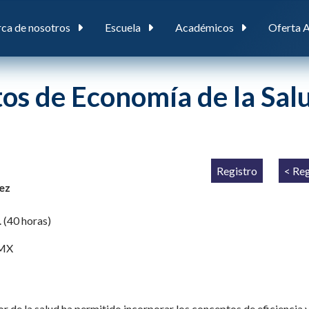
ca de nosotros
Escuela
Académicos
Oferta 
s de Economía de la Sal
Registro
< Re
dez
 (40 horas)
 MX
or de la salud ha permitido incorporar los conceptos de eficiencia 