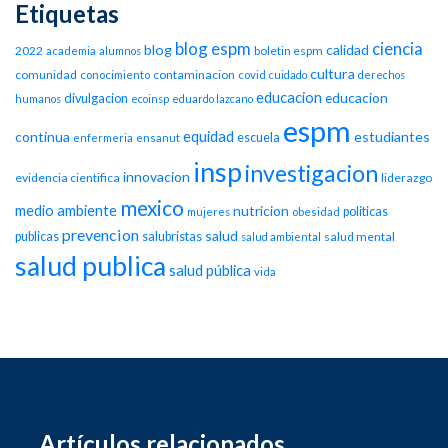
Etiquetas
blog espm
ciencia
blog
calidad
2022
boletin espm
academia
alumnos
cultura
comunidad
contaminacion
conocimiento
covid
cuidado
derechos
educacion
educacion
divulgacion
humanos
ecoinsp
eduardo lazcano
espm
equidad
continua
estudiantes
escuela
enfermeria
ensanut
insp
investigacion
innovacion
evidencia cientifica
liderazgo
mexico
medio ambiente
nutricion
politicas
mujeres
obesidad
prevencion
salud
publicas
salubristas
salud mental
salud ambiental
salud publica
salud pública
vida
Artículos relacionados