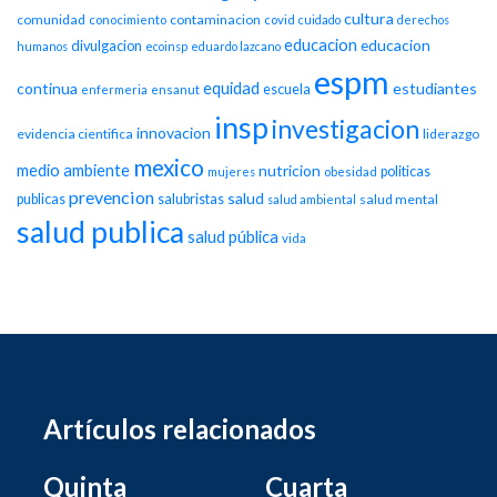
cultura
comunidad
contaminacion
conocimiento
covid
cuidado
derechos
educacion
educacion
divulgacion
humanos
ecoinsp
eduardo lazcano
espm
equidad
continua
estudiantes
escuela
enfermeria
ensanut
insp
investigacion
innovacion
evidencia cientifica
liderazgo
mexico
medio ambiente
nutricion
politicas
mujeres
obesidad
prevencion
salud
publicas
salubristas
salud mental
salud ambiental
salud publica
salud pública
vida
Artículos relacionados
Quinta
Cuarta