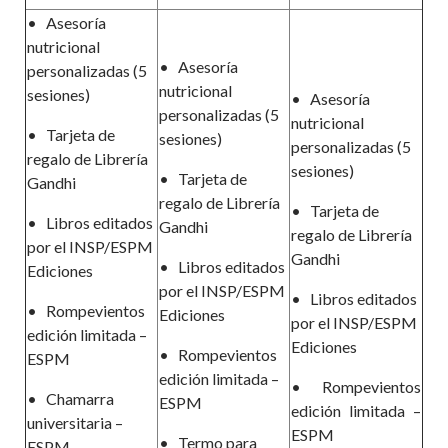
•
Asesoría
nutricional
•
Asesoría
personalizadas (5
nutricional
sesiones)
•
Asesoría
personalizadas (5
nutricional
•
Tarjeta de
sesiones)
personalizadas (5
regalo de Librería
sesiones)
•
Tarjeta de
Gandhi
regalo de Librería
•
Tarjeta de
•
Libros editados
Gandhi
regalo de Librería
por el INSP/ESPM
Gandhi
•
Libros editados
Ediciones
por el INSP/ESPM
•
Libros editados
•
Rompevientos
Ediciones
por el INSP/ESPM
edición limitada –
Ediciones
•
Rompevientos
ESPM
edición limitada –
•
Rompevientos
•
Chamarra
ESPM
edición limitada –
universitaria –
ESPM
•
Termo para
ESPM