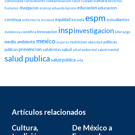
cultura
comunidad
contaminacion
conocimiento
covid
cuidado
derechos
educacion
educacion
divulgacion
humanos
ecoinsp
eduardo lazcano
espm
equidad
continua
estudiantes
escuela
enfermeria
ensanut
insp
investigacion
innovacion
evidencia cientifica
liderazgo
mexico
medio ambiente
nutricion
politicas
mujeres
obesidad
prevencion
salud
publicas
salubristas
salud mental
salud ambiental
salud publica
salud pública
vida
Artículos relacionados
Cultura,
De México a