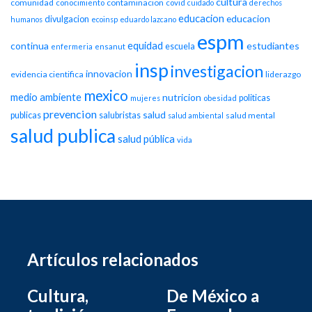
cultura
comunidad
contaminacion
conocimiento
covid
cuidado
derechos
educacion
educacion
divulgacion
humanos
ecoinsp
eduardo lazcano
espm
equidad
continua
estudiantes
escuela
enfermeria
ensanut
insp
investigacion
innovacion
evidencia cientifica
liderazgo
mexico
medio ambiente
nutricion
politicas
mujeres
obesidad
prevencion
salud
publicas
salubristas
salud mental
salud ambiental
salud publica
salud pública
vida
Artículos relacionados
Cultura,
De México a