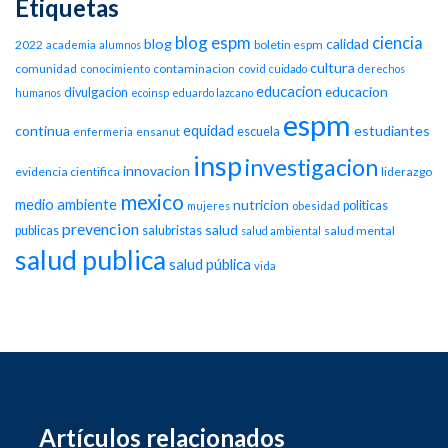
Etiquetas
blog espm
ciencia
blog
calidad
2022
boletin espm
academia
alumnos
cultura
comunidad
contaminacion
conocimiento
covid
cuidado
derechos
educacion
educacion
divulgacion
humanos
ecoinsp
eduardo lazcano
espm
equidad
continua
estudiantes
escuela
enfermeria
ensanut
insp
investigacion
innovacion
evidencia cientifica
liderazgo
mexico
medio ambiente
nutricion
politicas
mujeres
obesidad
prevencion
salud
publicas
salubristas
salud mental
salud ambiental
salud publica
salud pública
vida
Artículos relacionados