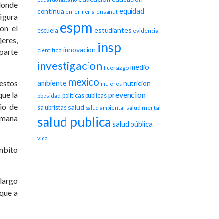
donde
equidad
continua
enfermeria
ensanut
figura
espm
on el
estudiantes
escuela
evidencia
eres,
insp
innovacion
cientifica
 parte
investigacion
medio
liderazgo
mexico
estos
ambiente
nutricion
mujeres
que la
prevencion
politicas publicas
obesidad
io de
salud
salubristas
salud mental
salud ambiental
humana
salud publica
salud pública
vida
ámbito
 largo
 que a