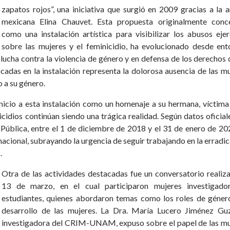
zapatos rojos”, una iniciativa que surgió en 2009 gracias a la a
mexicana Elina Chauvet. Esta propuesta originalmente conc
como una instalación artística para visibilizar los abusos eje
sobre las mujeres y el feminicidio, ha evolucionado desde ent
lucha contra la violencia de género y en defensa de los derechos 
cadas en la instalación representa la dolorosa ausencia de las m
 a su género.
inicio a esta instalación como un homenaje a su hermana, víctima
cidios continúan siendo una trágica realidad. Según datos oficial
Pública, entre el 1 de diciembre de 2018 y el 31 de enero de 20
 nacional, subrayando la urgencia de seguir trabajando en la erradi
.
Otra de las actividades destacadas fue un conversatorio realiz
13 de marzo, en el cual participaron mujeres investigado
estudiantes, quienes abordaron temas como los roles de género
desarrollo de las mujeres. La Dra. María Lucero Jiménez Gu
investigadora del CRIM-UNAM, expuso sobre el papel de las mu