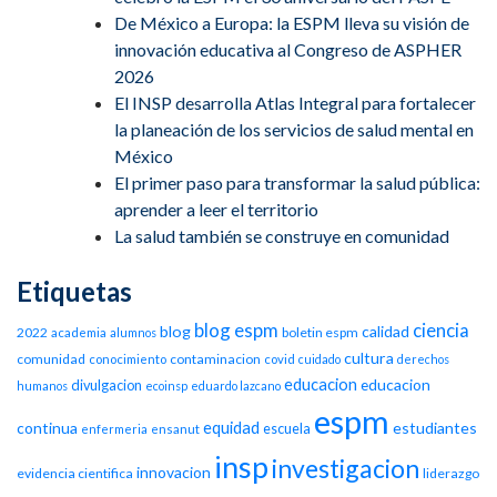
De México a Europa: la ESPM lleva su visión de
innovación educativa al Congreso de ASPHER
2026
El INSP desarrolla Atlas Integral para fortalecer
la planeación de los servicios de salud mental en
México
El primer paso para transformar la salud pública:
aprender a leer el territorio
La salud también se construye en comunidad
Etiquetas
blog espm
ciencia
blog
calidad
2022
boletin espm
academia
alumnos
cultura
comunidad
contaminacion
conocimiento
covid
cuidado
derechos
educacion
educacion
divulgacion
humanos
ecoinsp
eduardo lazcano
espm
equidad
continua
estudiantes
escuela
enfermeria
ensanut
insp
investigacion
innovacion
evidencia cientifica
liderazgo