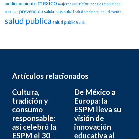
mexico
medio ambiente
nutricion
politicas
mujeres
obesidad
prevencion
salud
publicas
salubristas
salud mental
salud ambiental
salud publica
salud pública
vida
Artículos relacionados
Cultura,
De México a
tradición y
Europa: la
consumo
ESPM lleva su
responsable:
visión de
así celebró la
innovación
ESPM el 30
educativa al