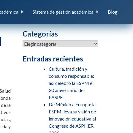
cadémica
Sistema de gestión académica
Blog
Categorías
d
Entradas recientes
Cultura, tradición y
consumo responsable:
así celebró la ESPM el
30 aniversario del
 Salud
PASPE
donda
De México a Europa: la
 de la
ESPM lleva su visión de
ctivos
innovación educativa al
ncias,
Congreso de ASPHER
ncia y
2026