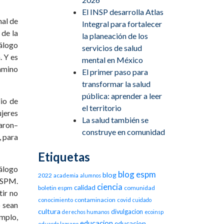
El INSP desarrolla Atlas
nal de
Integral para fortalecer
 de la
la planeación de los
álogo
servicios de salud
. Y es
mental en México
camino
El primer paso para
transformar la salud
pública: aprender a leer
dio de
el territorio
ujeres
La salud también se
taron–
construye en comunidad
, para
Etiquetas
iálogo
blog espm
blog
2022
academia
alumnos
 ESPM.
ciencia
calidad
boletin espm
comunidad
tir no
contaminacion
conocimiento
covid
cuidado
o sean
cultura
divulgacion
derechos humanos
ecoinsp
emplo,
educacion
educacion
eduardo lazcano