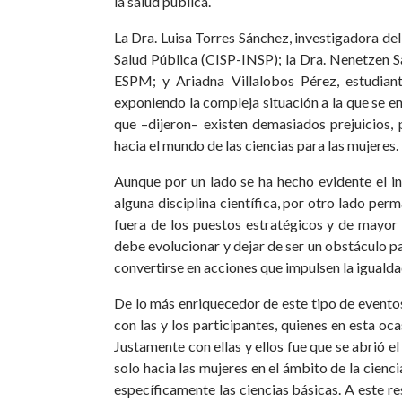
la salud pública.
La Dra. Luisa Torres Sánchez, investigadora del
Salud Pública (CISP-INSP); la Dra. Nenetzen S
ESPM; y Ariadna Villalobos Pérez, estudiant
exponiendo la compleja situación a la que se en
que –dijeron– existen demasiados prejuicios,
hacia el mundo de las ciencias para las mujeres.
Aunque por un lado se ha hecho evidente el in
alguna disciplina científica, por otro lado per
fuera de los puestos estratégicos y de mayor 
debe evolucionar y dejar de ser un obstáculo pa
convertirse en acciones que impulsen la iguald
De lo más enriquecedor de este tipo de eventos
con las y los participantes, quienes en esta o
Justamente con ellas y ellos fue que se abrió e
solo hacia las mujeres en el ámbito de la cienc
específicamente las ciencias básicas. A este 