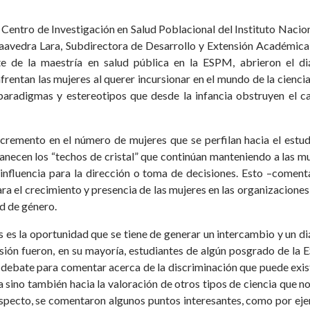
 Centro de Investigación en Salud Poblacional del Instituto Nacio
aavedra Lara, Subdirectora de Desarrollo y Extensión Académica
e de la maestría en salud pública en la ESPM, abrieron el di
frentan las mujeres al querer incursionar en el mundo de la ciencia
 paradigmas y estereotipos que desde la infancia obstruyen el 
cremento en el número de mujeres que se perfilan hacia el estu
manecen los “techos de cristal” que continúan manteniendo a las m
influencia para la dirección o toma de decisiones. Esto –comen
ra el crecimiento y presencia de las mujeres en las organizaciones
ad de género.
 es la oportunidad que se tiene de generar un intercambio y un d
casión fueron, en su mayoría, estudiantes de algún posgrado de la
l debate para comentar acerca de la discriminación que puede exis
ia sino también hacia la valoración de otros tipos de ciencia que n
respecto, se comentaron algunos puntos interesantes, como por ej