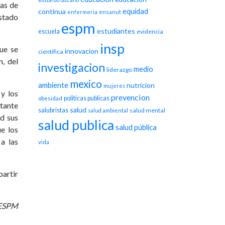
eas de
equidad
continua
enfermeria
ensanut
estado
espm
estudiantes
escuela
evidencia
insp
ue se
innovacion
cientifica
, del
investigacion
medio
liderazgo
mexico
ambiente
nutricion
mujeres
 y los
prevencion
politicas publicas
obesidad
tante
salud
salubristas
salud mental
salud ambiental
ad sus
salud publica
salud pública
e los
a las
vida
partir
 ESPM