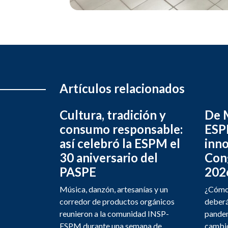
Artículos relacionados
Cultura, tradición y
De M
consumo responsable:
ESPM
así celebró la ESPM el
inno
30 aniversario del
Con
PASPE
202
Música, danzón, artesanías y un
¿Cómo 
corredor de productos orgánicos
deberá
reunieron a la comunidad INSP-
pandem
ESPM durante una semana de
cambio