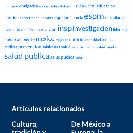
educacion
educacion
divulgacion
humanos
ecoinsp
eduardo lazcano
espm
equidad
continua
estudiantes
escuela
enfermeria
ensanut
insp
investigacion
innovacion
evidencia cientifica
liderazgo
mexico
medio ambiente
nutricion
politicas
mujeres
obesidad
prevencion
salud
publicas
salubristas
salud mental
salud ambiental
salud publica
salud pública
vida
Artículos relacionados
Cultura,
De México a
tradición y
Europa: la