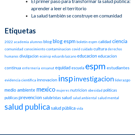
El primer paso para transformar la salud pública:
aprender a leer el territorio
La salud también se construye en comunidad
Etiquetas
blog espm
ciencia
blog
calidad
2022
boletin espm
academia
alumnos
cultura
comunidad
contaminacion
conocimiento
covid
cuidado
derechos
educacion
educacion
divulgacion
humanos
ecoinsp
eduardo lazcano
espm
equidad
continua
estudiantes
escuela
enfermeria
ensanut
insp
investigacion
innovacion
evidencia cientifica
liderazgo
mexico
medio ambiente
nutricion
politicas
mujeres
obesidad
prevencion
salud
publicas
salubristas
salud mental
salud ambiental
salud publica
salud pública
vida