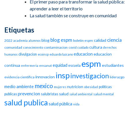
El primer paso para transformar la salud pública:
aprender a leer el territorio
La salud también se construye en comunidad
Etiquetas
blog espm
ciencia
blog
calidad
2022
boletin espm
academia
alumnos
cultura
comunidad
contaminacion
conocimiento
covid
cuidado
derechos
educacion
educacion
divulgacion
humanos
ecoinsp
eduardo lazcano
espm
equidad
continua
estudiantes
escuela
enfermeria
ensanut
insp
investigacion
innovacion
evidencia cientifica
liderazgo
mexico
medio ambiente
nutricion
politicas
mujeres
obesidad
prevencion
salud
publicas
salubristas
salud mental
salud ambiental
salud publica
salud pública
vida