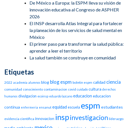
De México a Europa: la ESPM lleva su visión de
innovación educativa al Congreso de ASPHER
2026
El INSP desarrolla Atlas Integral para fortalecer
la planeación de los servicios de salud mental en
México
El primer paso para transformar la salud pública:
aprender a leer el territorio
La salud también se construye en comunidad
Etiquetas
blog espm
ciencia
blog
calidad
2022
boletin espm
academia
alumnos
cultura
comunidad
contaminacion
conocimiento
covid
cuidado
derechos
educacion
educacion
divulgacion
humanos
ecoinsp
eduardo lazcano
espm
equidad
continua
estudiantes
escuela
enfermeria
ensanut
insp
investigacion
innovacion
evidencia cientifica
liderazgo
mexico