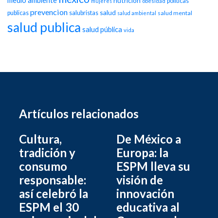
medio ambiente
nutricion
politicas
mujeres
obesidad
prevencion
salud
publicas
salubristas
salud mental
salud ambiental
salud publica
salud pública
vida
Artículos relacionados
Cultura,
De México a
tradición y
Europa: la
consumo
ESPM lleva su
responsable:
visión de
así celebró la
innovación
ESPM el 30
educativa al