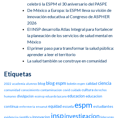
celebró la ESPM el 30 aniversario del PASPE
De México a Europa: la ESPM lleva su visión de
innovación educativa al Congreso de ASPHER
2026
El INSP desarrolla Atlas Integral para fortalecer
la planeación de los servicios de salud mental en
México
El primer paso para transformar la salud pública:
aprender a leer el territorio
La salud también se construye en comunidad
Etiquetas
blog espm
ciencia
blog
calidad
2022
boletin espm
academia
alumnos
cultura
comunidad
contaminacion
conocimiento
covid
cuidado
derechos
educacion
educacion
divulgacion
humanos
ecoinsp
eduardo lazcano
espm
equidad
continua
estudiantes
escuela
enfermeria
ensanut
insp
investigacion
innovacion
evidencia cientifica
liderazgo