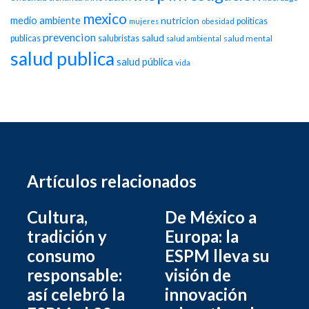
mexico
medio ambiente
nutricion
politicas
mujeres
obesidad
prevencion
salud
publicas
salubristas
salud mental
salud ambiental
salud publica
salud pública
vida
Artículos relacionados
Cultura,
De México a
tradición y
Europa: la
consumo
ESPM lleva su
responsable:
visión de
así celebró la
innovación