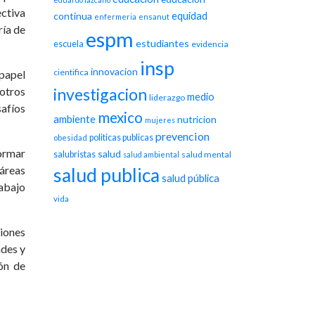
ectiva
equidad
continua
enfermeria
ensanut
ría de
espm
estudiantes
escuela
evidencia
insp
innovacion
cientifica
 papel
otros
investigacion
medio
liderazgo
safíos
mexico
ambiente
nutricion
mujeres
prevencion
politicas publicas
obesidad
formar
salud
salubristas
salud mental
salud ambiental
áreas
salud publica
salud pública
rabajo
vida
iones
ades y
ón de