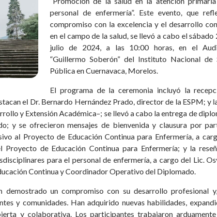
“Promoción de la salud en la atención primaria
personal de enfermería”. Este evento, que refle
compromiso con la excelencia y el desarrollo co
en el campo de la salud, se llevó a cabo el sábado
julio de 2024, a las 10:00 horas, en el Audi
“Guillermo Soberón” del Instituto Nacional de 
Pública en Cuernavaca, Morelos.
El programa de la ceremonia incluyó la recepc
stacan el Dr. Bernardo Hernández Prado, director de la ESPM; y l
rollo y Extensión Académica–; se llevó a cabo la entrega de dipl
o; y se ofrecieron mensajes de bienvenida y clausura por par
ivo al Proyecto de Educación Continua para Enfermería, a carg
l Proyecto de Educación Continua para Enfermería; y la reseñ
isciplinares para el personal de enfermería, a cargo del Lic. O
ducación Continua y Coordinador Operativo del Diplomado.
an demostrado un compromiso con su desarrollo profesional y
entes y comunidades. Han adquirido nuevas habilidades, expandi
erta y colaborativa. Los participantes trabajaron arduamente