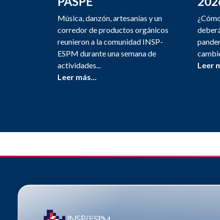
PASPE
202
Música, danzón, artesanías y un
¿Cómo 
corredor de productos orgánicos
deberá
reunieron a la comunidad INSP-
pandem
ESPM durante una semana de
cambio
actividades...
Leer m
Leer más...