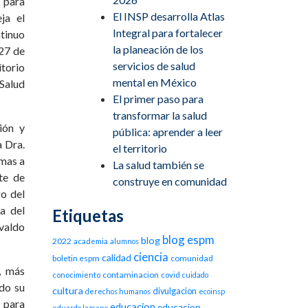
 para
El INSP desarrolla Atlas
ja el
Integral para fortalecer
ntinuo
la planeación de los
 27 de
servicios de salud
torio
mental en México
Salud
El primer paso para
transformar la salud
ión y
pública: aprender a leer
a Dra.
el territorio
omas a
La salud también se
te de
construye en comunidad
o del
a del
Etiquetas
svaldo
blog espm
blog
2022
academia
alumnos
ciencia
calidad
boletin espm
comunidad
, más
contaminacion
conocimiento
covid
cuidado
do su
cultura
divulgacion
derechos humanos
ecoinsp
 para
educacion
educacion
eduardo lazcano