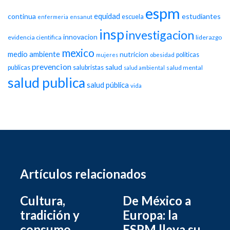
espm
equidad
continua
estudiantes
escuela
enfermeria
ensanut
insp
investigacion
innovacion
evidencia cientifica
liderazgo
mexico
medio ambiente
nutricion
politicas
mujeres
obesidad
prevencion
salud
publicas
salubristas
salud mental
salud ambiental
salud publica
salud pública
vida
Artículos relacionados
Cultura,
De México a
tradición y
Europa: la
consumo
ESPM lleva su