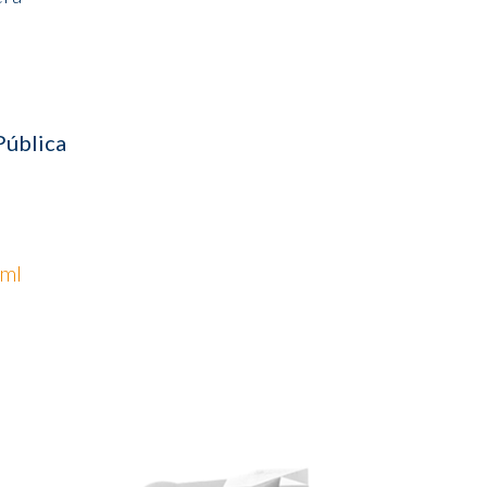
Pública
tml