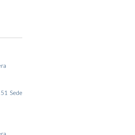
era
251 Sede
era