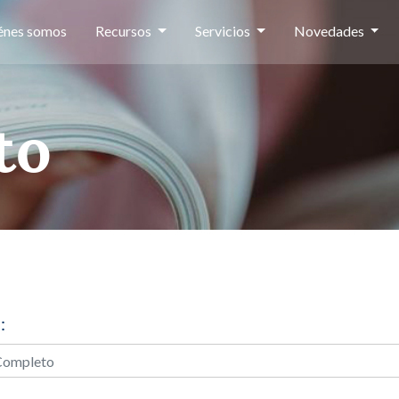
énes somos
Recursos
Servicios
Novedades
to
: