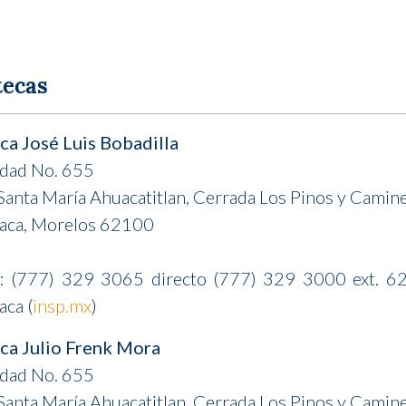
tecas
ca José Luis Bobadilla
idad No. 655
Santa María Ahuacatitlan, Cerrada Los Pinos y Camin
aca, Morelos 62100
o: (777) 329 3065 directo (777) 329 3000 ext. 6
ca (
insp.mx
)
eca Julio Frenk Mora
idad No. 655
Santa María Ahuacatitlan, Cerrada Los Pinos y Camin