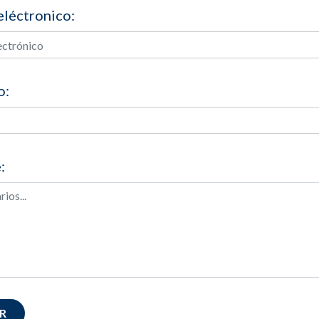
eléctronico:
o:
:
R