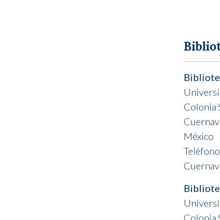
Biblio
Bibliote
Univers
Colonia 
Cuernav
México
Teléfon
Cuernava
Bibliot
Univers
Colonia 